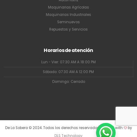
Maquinarias Agrícolas
Maquinarias Industriales
Seminuevos
Repuestos y Servicios
Horarios de atención
Lun - Vier: 07:30 AM A 18:00 PM
Sábado: 07:30 AM A 12:00 PM
Domingo: Cerrado
De La Sobera © 2024. Todos los derechos reservados. Crafted with
by
DLS Technology