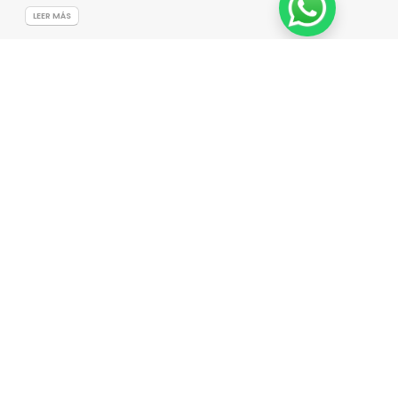
LEER MÁS
Nuestra Fundación José De La Sobera presentó su
Memoria de Impacto 2025
24-06-2026
LEER MÁS