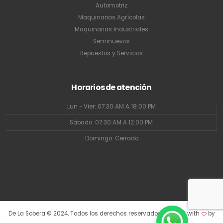
Automotriz
Maquinarias Agrícolas
Maquinarias Industriales
Seminuevos
Repuestos y Servicios
Horarios de atención
Lun - Vier: 07:30 AM A 18:00 PM
Sábado: 07:30 AM A 12:00 PM
Domingo: Cerrado
De La Sobera © 2024. Todos los derechos reservados. Crafted with
by