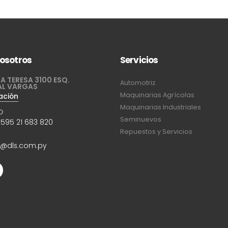
osotros
Servicios
A TERESA 3100 ESQ.
Automotriz
AL VARGAS
Maquinarias Agrícolas
ación
Maquinarias Industriales
O
Seminuevos
595 21 683 820
Repuestos y Servicios
n@dls.com.py