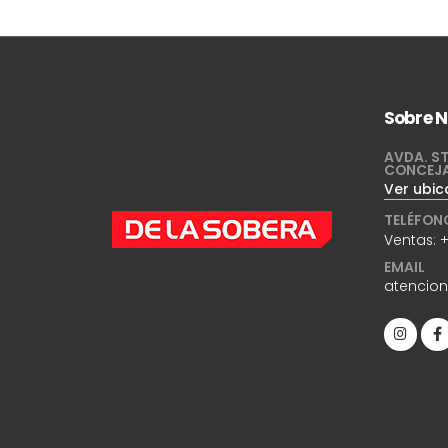
Sobre N
AVDA. ST
CONCEJ
Ver ubic
TELÉFON
Ventas:
+
EMAIL
atencio