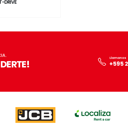
T-DRIVE
IA.
Llamanos
DERTE!
+595 2