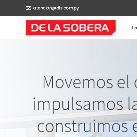
atencion@dls.com.py
L